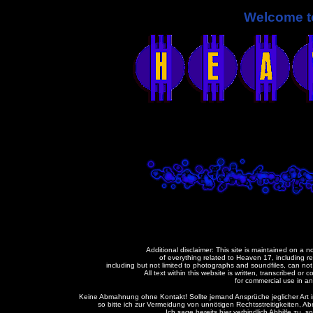
Welcome t
Additional disclaimer: This site is maintained on a 
of everything related to Heaven 17, including rec
including but not limited to photographs and soundfiles, can no
All text within this website is written, transcribed
for commercial use in an
Keine Abmahnung ohne Kontakt! Sollte jemand Ansprüche jeglicher Art 
so bitte ich zur Vermeidung von unnötigen Rechtsstreitigkeiten
Ich sage bereits hier verbindlich Abhilfe zu,